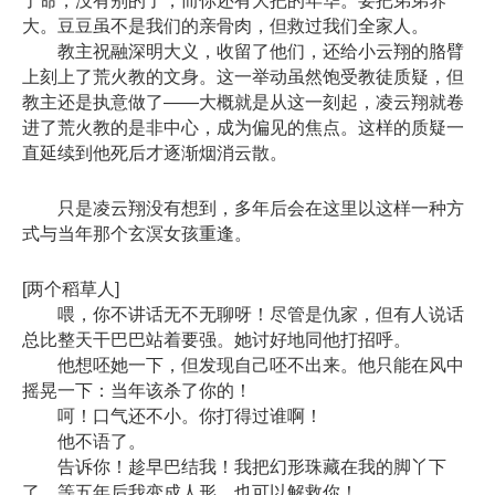
了命，没有别的了，而你还有大把的年华。要把弟弟养
大。豆豆虽不是我们的亲骨肉，但救过我们全家人。
教主祝融深明大义，收留了他们，还给小云翔的胳臂
上刻上了荒火教的文身。这一举动虽然饱受教徒质疑，但
教主还是执意做了——大概就是从这一刻起，凌云翔就卷
进了荒火教的是非中心，成为偏见的焦点。这样的质疑一
直延续到他死后才逐渐烟消云散。
只是凌云翔没有想到，多年后会在这里以这样一种方
式与当年那个玄溟女孩重逢。
[两个稻草人]
喂，你不讲话无不无聊呀！尽管是仇家，但有人说话
总比整天干巴巴站着要强。她讨好地同他打招呼。
他想呸她一下，但发现自己呸不出来。他只能在风中
摇晃一下：当年该杀了你的！
呵！口气还不小。你打得过谁啊！
他不语了。
告诉你！趁早巴结我！我把幻形珠藏在我的脚丫下
了，等五年后我变成人形，也可以解救你！