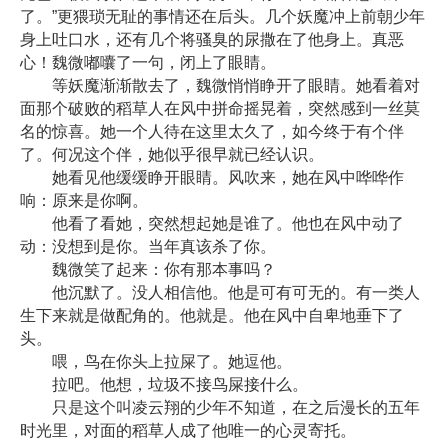
了。”更猥琐无耻的事情还在后头。几个妖魔冲上前朝少年
身上吐口水，还有几个将骚臭的尿撒在了他身上。真恶
心！魏微嘟囔了一句，闭上了眼睛。
等妖魔渐渐散去了，魏微悄悄睁开了眼睛。她看着对
面那个破败的稻草人在风中拼命摇晃着，突然感到一丝莫
名的惊喜。她一个人待在这里太久了，如今终于有个伴
了。何况这个伴，她似乎很早就已经认识。
她看见他缓缓睁开眼睛。风吹来，她在风中哗哗作
响：原来是你啊。
他看了看她，突然想起她是谁了。他也在风中动了
动：没想到是你。当年真该杀了你。
魏微笑了起来：你有那本事吗？
他沉默了。没人相信他。他是可有可无的。有一类人
生下来就是做配角的。他就是。他在风中自卑地垂下了
头。
喂，鸟在你头上拉屎了。她逗他。
拉吧。他想，垃圾不接鸟屎接什么。
只是这个叫凌云翔的少年不知道，在之后漫长的五年
时光里，对面的稻草人成了他唯一的心灵寄托。