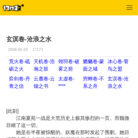
专区_《天下贰》
>
基本资料
>
正文
玄溟卷-沧浪之水
2008-05-29
17173
荒火卷-砥
天机卷-浩
翎羽卷-破
魍魉卷-蒙
冰心卷-誓
砺之火
瀚之鼓
雾之箭
面之城
鸟之盟
弈剑卷-丹
云麓卷-云
太虚卷-
穷蝉卷-不
玄溟卷-沧
青之信
烟之书
****
系之舟
浪之水
[此刻]
江南夏苑一战是大荒历史上极其惨烈的一页。而魏微
目睹了这一切。
她是在半夜被惊醒的。妖魔在那时发起了围剿。她目