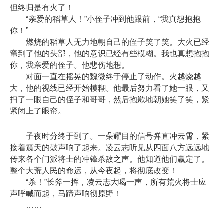
但终归是有火了！
“亲爱的稻草人！”小侄子冲到他跟前，“我真想抱抱
你！”
燃烧的稻草人无力地朝自己的侄子笑了笑。大火已经
窜到了他的头部，他的意识已经有些模糊。我也真想抱抱
你，我亲爱的侄子。他悲伤地想。
对面一直在摇晃的魏微终于停止了动作。火越烧越
大，他的视线已经开始模糊。他最后努力看了她一眼，又
扫了一眼自己的侄子和哥哥，然后抱歉地朝她笑了笑，紧
紧闭上了眼帘。
子夜时分终于到了。一朵耀目的信号弹直冲云霄，紧
接着震天的鼓声响了起来。凌云志听见从四面八方远远地
传来各个门派将士的冲锋杀敌之声。他知道他们赢定了。
整个大荒人民的命运，从今夜起，将彻底改变！
“杀！”长斧一挥，凌云志大喝一声，所有荒火将士应
声呼喊而起，马蹄声响彻原野！
……