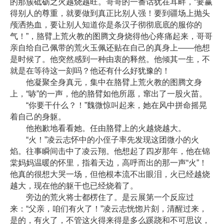
的那簇砥砺之火越烧越旺。哥哥的一番话犹在耳畔，“要赢
得别人的尊重，就要做到真正比别人强！要到疆场上抛头
颅洒热血，要让别人知道你是条汉子彻彻底底的服你的
气！”，胳臂上荒火教的图腾文身烧得他心疼痛起来，哥哥
亲自给自己佩带的荒火玉佩还贴在自己的真身上——他想
是时候了。他突然感到一种由衷的释然。他倾其一生，不
就是在等待这一刻吗？他还有什么好犹豫的！
他凝聚全身真元，集中在胳臂上荒火教的图腾文身
上，“哧”的一声，他的胳臂如他所愿，窜出了一股火苗。
“你要干什么？！”魏微惊叫起来，她在风中拼命摇晃
着自己的身躯。
他抱歉地看看她。任由胳臂上的火越烧越大。
“火！”凌云志怀中的小侄子率先发现这团微小的火
焰。往事瞬间击中了凌云翔。他想起了四岁那年，他在锦
棠妈妈温暖的怀里，指着天边，高呼而出的那一声“火”！
他真的很想大哭一场，但他根本流不出眼泪，火已经越烧
越大，现在他的躯干也已经烧着了。
旁边的荒火将士都楞住了。是云展第一个反应过
来：“父亲，咱们有火了！”凌云志恍惚片刻，清醒过来，
是的，有火了，不管这火得来得是多么蹊跷和不可思议，