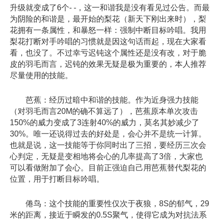
升级就变成了6个- -，这一和谐我是没有看见过公告。而最
为阴险的和谐是，最开始的梨花（新天下刚出来时），梨
花拥有一条属性，和暴怒一样：强制中断目标吟唱。我用
梨花打断对手吟唱的习惯就是因这句话而起，现在大家看
看，也没了。不过幸亏迟钝这个属性还是没有改，对于脆
皮的羽毛而言，迟钝的效果无疑是极为重要的，本人推荐
尽量使用的技能。
芭蕉：经历过暗中和谐的技能。作为近身强力技能
（对羽毛而言20M的确不算远了），芭蕉原本单次攻击
150%的威力变成了3连射40%的威力，莫名其妙减少了
30%。唯一还说得过去的好处是，会心并不是统一计算。
也就是说，这一技能等于你同时出了三招，要经历三次会
心判定，无疑是变相地将会心的几率提高了3倍，大家也
可以看做附加了会心。目前正强迫自己用芭蕉替代梨花的
位置，用于打断目标吟唱。
倦鸟：这个技能的重要性仅次于夜狼，8S的郁气，29
米的距离，接近于瞬发的0.5S聚气，使得它成为对抗法系