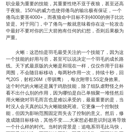
职业最为重要的技能，其重要性绝不亚于夜狼，甚至还高
于夜狼。150%的威力也使得倦鸟的输出极有保证，一个
倦鸟出要害4000+，而夜狼命中目标不到4000的例子比比
皆是。对于同门，中了倦鸟一般就意味着你在这一轮攻击
中最好不要对你的三大箭抱有任何的幻想，否则后果极为
严重。
火蜥：这恐怕是羽毛最受关注的一个技能了，因为这
一个技能的好用与否，甚至可以说决定一个羽毛的成长路
线。天下贰最原版的火蜥是和现在一样，仅仅作用于目标
周围，不会随目标移动，每两秒作用一次，持续十秒，回
气20S，射程26M（带驯鹰），每次附带1.5S定身效果。
这个时代的火蜥还是属于鸡肋技能，除了组队虐野怪之外
看不出什么别的作用，因为哪怕是自己单独聚一堆怪然后
用火蜥烧对羽毛而言也是难以承受的，最最重要的是，当
时没人会天真的以为火蜥能烧死谁。它更像一个控制技
能，但因为影响范围固定而失去了控制的意义。然后，修
改成随目标移动，其他不变......大家想必都意识到这将导致
一个什么样的时代。当时的背景是：追电系羽毛比马快，