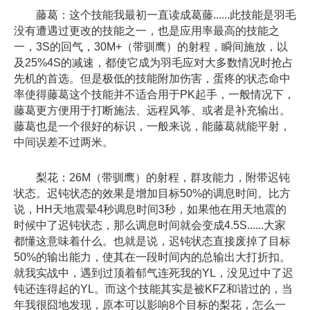
藤葛：这个技能我最初一直读成葛藤......此技能是羽毛
没有遭遇过更改的技能之一，也是应用率最高的技能之
一，3S的回气，30M+（带驯鹰）的射程，瞬间施放，以
及25%4S的减速，都使它成为羽毛应对大多数情况时抢占
先机的首选。但是极低的技能附加伤害，蛋疼的状态命中
率使得藤葛这个技能并不适合用于PK起手，一般情况下，
藤葛更方便用于打断施法、远程风筝、或者是补充输出。
藤葛也是一个很好的标识，一般来说，能藤葛就能平射，
中间误差不过两米。
梨花：26M（带驯鹰）的射程，群攻能力，附带迟钝
状态。迟钝状态的效果是增加目标50%的调息时间。比方
说，HH天地震晕4秒调息时间3秒，如果他在用天地震的
时候中了迟钝状态，那么调息时间就会变成4.5S......大家
都懂这意味着什么。也就是说，迟钝状态直接废掉了目标
50%的输出能力，使其在一段时间内的总输出大打折扣。
就我实战中，遇到过顶着郁气连死我的YL，没见过中了迟
钝还连得起的YL。而这个技能其实是被KFZ和谐过的，当
年我很囧地发现，原本可以影响8个目标的梨花，怎么一