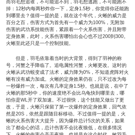
而羽毛想追谁，不可能追不到，羽毛想逃跑，不可能跑不
掉：12秒内每两秒炸你一下，定身1.5秒，你觉得你还能跑
到哪里去？值得一提的是，就在这个年代，火蜥的威力是
百分之百，伤害方式为首先有一个威力为100%，无附加
伤害的武功系技能伤害，紧跟着一个火系伤害，并且附带
定身效果，此时，火系伤害哪怕出会心也不过200到300。
火蜥至此还只是一个控制技能。
但是，羽毛依靠着当时的大背景，得到了羽神的称
号，河蟹之手降临了。追电属性河蟹，火蜥更改。这时的
火蜥从武功蜕变成了法术，威力降为0%，不知道虎阵对火
蜥有没有威力加成。火蜥的定身效果仍在，只不过改为每
一秒爆炸一次，每次有几率定身1.5秒。也就是说，在中了
火蜥的那5秒中，你的速度绝不会比乌龟快到哪里去，哪
怕你是WL开了双加速。不过很快，这个技能又做出了更
改，于是，火蜥只保留了第一次爆炸的定身效果，回气依
然是20S，依然是跟随目标移动。不过值得一提的是，火
蜥的火系伤害大大提升，因为爆炸总计5次的关系，如果
出了都会心的话，总计伤害不会比夜狼低，在很多情况
下，火蜥的伤害会高于夜狼。也就是在这个时代，敏羽毛