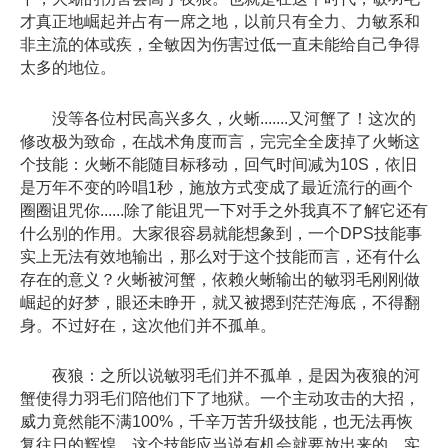
才真正地崛起并占有一席之地，以前只有全力、力敏系和
非主流的体或疾，全敏因为伤害过低一直未能给自己争得
太多的地位。
没等各位村民高兴多久，火蜥.......又河蟹了！这次的
修改极为致命，在战术角度而言，完完全全废掉了火蜥这
个技能：火蜥不能随目标移动，回气时间减为10S，依旧
是万年不变的吟唱1秒，施放方式变成了最近流行的画个
圈圈诅咒你......除了能诅咒一下对手之外我真不了解它还有
什么别的作用。大家很容易就能想象到，一个DPS技能事
实上无法有效地输出，那么对于这个技能而言，还有什么
存在的意义？火蜥被河蟹，依赖火蜥输出的敏羽毛刚刚做
崛起的好梦，眼还未睁开，就又被摁到茫茫海底，不得翻
身。不过好在，这次他们并不孤单。
夜狼：之所以说敏羽毛们并不孤单，是因为夜狼的河
蟹使得力羽毛们陪他们下了地狱。一个主动攻击的大招，
威力竟然能不满100%，千辛万苦升级技能，也无法再恢
复往日的辉煌。这个技能应当说有机会就要放出来的，实