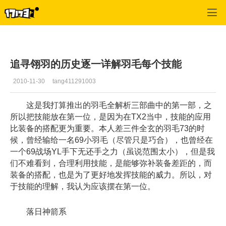
专区_《天下贰》
>
翎羽专栏
>
正文
追寻翎羽的历史逐一详解羽毛每个技能
2010-11-30
tang411291003
这是我打算推出的羽毛全解析三部曲中的第一部，之
所以把技能放在第一位，是因为在TX2当中，技能的应用
比装备的搭配更为重要。本人差三件全玄的羽毛73的时
候，曾经输给一名69小羽毛（尽管只是巧合），也曾经在
一个69战场YL手下无还手之力（虽说范围太小），但是我
们不难看到，合理利用技能，是能够弥补装备差距的，而
装备的搭配，也是为了更好地发挥技能的威力。所以，对
于技能的理解，我认为应该摆在第一位。
落日神箭系