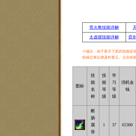
荒火教技能详解
太虚观技能详解
弈
小编注：由于新天下贰的技能还
投稿过来以便及时更正。点击投稿
技
技
学
能
能
习
消耗金
图标
名
等
等
钱
称
级
级
断
肠
腐
1
37
65300
骨