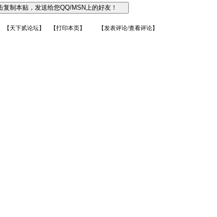
【
天下贰论坛
】 【
打印本页
】 【
发表评论/查看评论
】