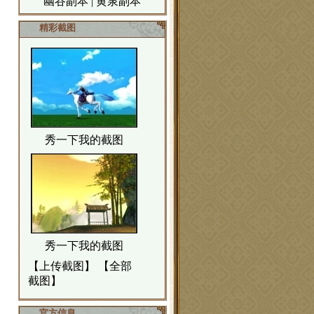
幽谷副本
|
黄泉副本
精彩截图
秀一下我的截图
秀一下我的截图
【
上传截图
】 【
全部
截图
】
官方信息