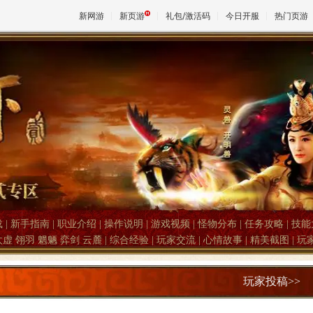
新网游
新页游
礼包/激活码
今日开服
热门页游
魔兽
天堂
王权与
载
|
新手指南
|
职业介绍
|
操作说明
|
游戏视频
|
怪物分布
|
任务攻略
|
技能
太虚
翎羽
魍魉
弈剑
云麓
|
综合经验
|
玩家交流
|
心情故事
|
精美截图
|
玩
玩家投稿>>