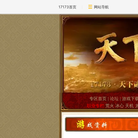
17173首页
网站导航
专区首页
|
论坛
|
游戏下
职业专栏
荒火
冰心
天机