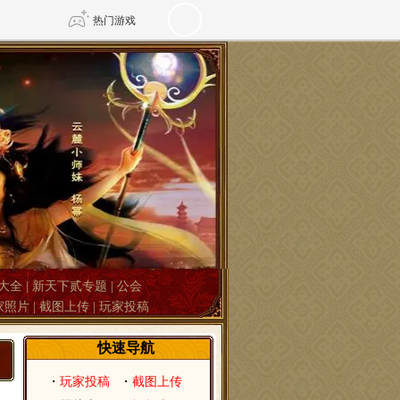
热门游戏
DNF
传奇4
剑网3旗舰版
新天龙八部
自由
诛仙世界
仙剑世界
大全
|
新天下贰专题
|
公会
家照片
|
截图上传
|
玩家投稿
快速导航
・
玩家投稿
・
截图上传