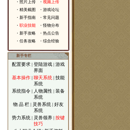
・
照片上传
・
视频上传
・
精美截图
・
游戏论坛
・
新手指南
・
常见问题
・
职业技能
・
怪物分布
・
新手攻略
・
热点公告
・
任务攻略
・
综合经验
新手专栏
配置要求
|
登陆游戏
|
游戏
界面
基本操作
|
聊天系统
|
技能
系统
系统指令
|
人物属性
|
装备
系统
物 品 栏
|
灵兽系统
|
好友
系统
势力系统
|
灵兽领养
|
按键
技巧