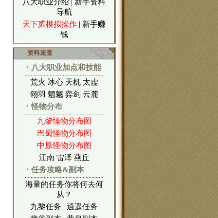
八大职业介绍
|
新手资料
导航
天下贰模拟操作
|
新手赚
钱
资料速查
・八大职业加点和技能
荒火
冰心
天机
太虚
翎羽
魍魉
弈剑
云麓
・怪物分布
九黎怪物分布图
巴蜀怪物分布图
中原怪物分布图
江南
雷泽
燕丘
・任务攻略&副本
海量的任务你将何去何
从？
九黎任务
|
逍遥任务