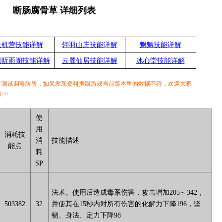
断肠腐骨草 详细列表
天机营技能详解
翎羽山庄技能详解
魍魉技能详解
剑听雨阁技能详解
云麓仙居技能详解
冰心堂技能详解
在测试调整阶段，如果发现资料据跟游戏当前版本里的数据不符，欢迎大家
>>
使
用
消耗技
消
技能描述
能点
耗
SP
法术。使用后造成毒系伤害，攻击增加205～342，
503382
32
并使其在15秒内对所有伤害的化解力下降196，坚
韧、身法、定力下降98