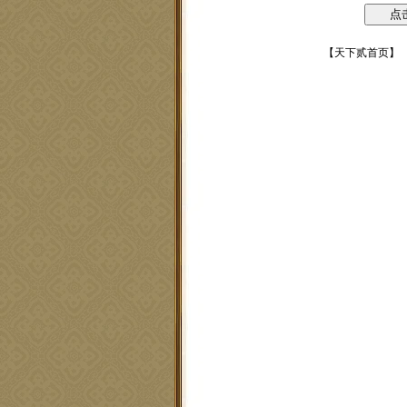
【
天下贰首页
】