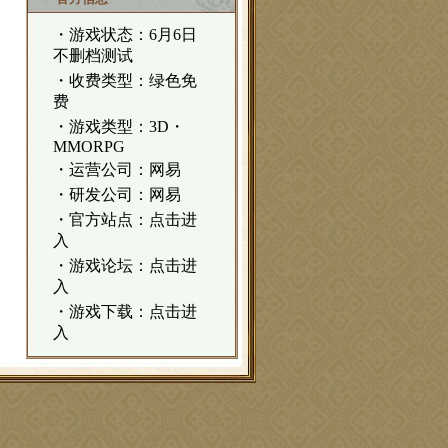
・游戏状态：6月6日
不删档测试
・收费类型：绿色免
费
・游戏类型：3D・
MMORPG
・运营公司：网易
・研发公司：网易
・官方站点：
点击进
入
・游戏论坛：
点击进
入
・游戏下载：
点击进
入