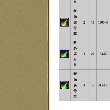
草
断
肠
腐
2
43
110670
骨
草
断
肠
腐
3
49
164460
骨
草
断
肠
腐
4
55
312400
骨
草