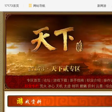
17173首页
网站导航
新网游
专区首页
|
论坛
|
游戏下载
|
新手指南
|
职业介绍
|
操作
职业专栏
荒火
冰心
天机
太虚
翎羽
魍魉
弈剑
云麓
|
综