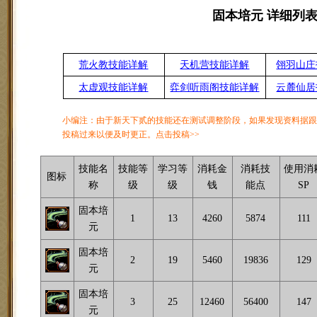
固本培元 详细列
荒火教技能详解
天机营技能详解
翎羽山庄
太虚观技能详解
弈剑听雨阁技能详解
云麓仙居
小编注：由于新天下贰的技能还在测试调整阶段，如果发现资料据
投稿过来以便及时更正。点击投稿>>
技能名
技能等
学习等
消耗金
消耗技
使用消
图标
称
级
级
钱
能点
SP
固本培
1
13
4260
5874
111
元
固本培
2
19
5460
19836
129
元
固本培
3
25
12460
56400
147
元