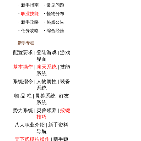
・
新手指南
・
常见问题
・
职业技能
・
怪物分布
・
新手攻略
・
热点公告
・
任务攻略
・
综合经验
新手专栏
配置要求
|
登陆游戏
|
游戏
界面
基本操作
|
聊天系统
|
技能
系统
系统指令
|
人物属性
|
装备
系统
物 品 栏
|
灵兽系统
|
好友
系统
势力系统
|
灵兽领养
|
按键
技巧
八大职业介绍
|
新手资料
导航
天下贰模拟操作
|
新手赚