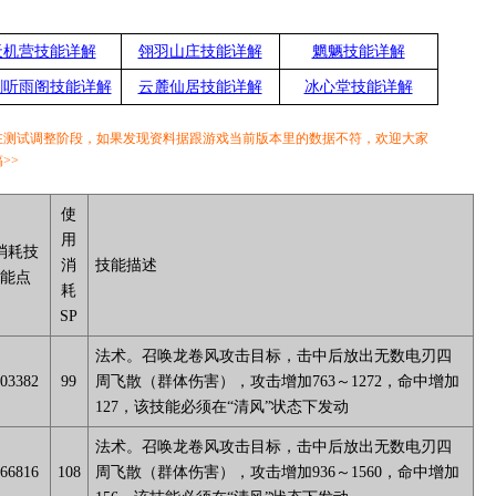
天机营技能详解
翎羽山庄技能详解
魍魉技能详解
剑听雨阁技能详解
云麓仙居技能详解
冰心堂技能详解
在测试调整阶段，如果发现资料据跟游戏当前版本里的数据不符，欢迎大家
>>
使
用
消耗技
消
技能描述
能点
耗
SP
法术。召唤龙卷风攻击目标，击中后放出无数电刃四
03382
99
周飞散（群体伤害），攻击增加763～1272，命中增加
127，该技能必须在“清风”状态下发动
法术。召唤龙卷风攻击目标，击中后放出无数电刃四
66816
108
周飞散（群体伤害），攻击增加936～1560，命中增加