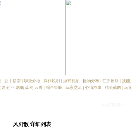
载
|
新手指南
|
职业介绍
|
操作说明
|
游戏视频
|
怪物分布
|
任务攻略
|
技能
太虚
翎羽
魍魉
弈剑
云麓
|
综合经验
|
玩家交流
|
心情故事
|
精美截图
|
玩
玩家投稿>>
风刃散 详细列表