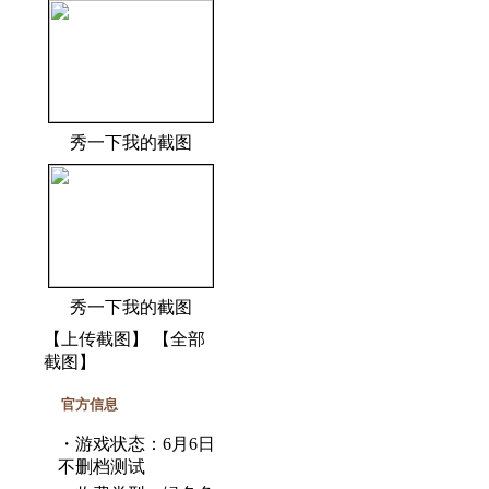
秀一下我的截图
秀一下我的截图
【
上传截图
】 【
全部
截图
】
官方信息
・游戏状态：6月6日
不删档测试