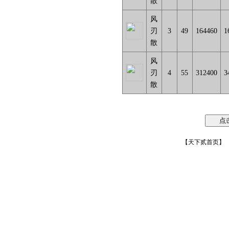
散
风
刃
3
49
164460
1
散
风
刃
4
55
312400
3
散
【
天下贰首页
】