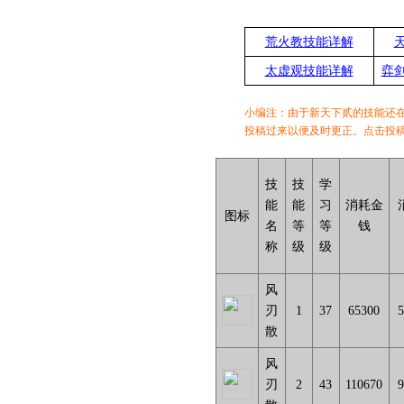
荒火教技能详解
太虚观技能详解
弈
小编注：由于新天下贰的技能还
投稿过来以便及时更正。点击投稿
技
技
学
能
能
习
消耗金
图标
名
等
等
钱
称
级
级
风
刃
1
37
65300
5
散
风
刃
2
43
110670
9