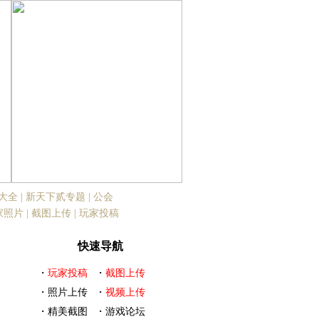
大全
|
新天下贰专题
|
公会
家照片
|
截图上传
|
玩家投稿
快速导航
・
玩家投稿
・
截图上传
・
照片上传
・
视频上传
・
精美截图
・
游戏论坛