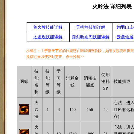
火吟法 详细列表
荒火教技能详解
天机营技能详解
翎羽山庄
太虚观技能详解
弈剑听雨阁技能详解
云麓仙居
小编注：由于新天下贰的技能还在测试调整阶段，如果发现资料据
投稿过来以便及时更正。点击投稿>>
技
技
学
使用
能
能
习
消耗金
消耗技
图标
消耗
技能描述
名
等
等
钱
能点
SP
称
级
级
火
心法，进入
吟
1
4
140
156
42
且所有远程
法
存)
火
心法，进入