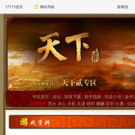
17173首页
网站导航
新网游
专区首页
|
论坛
|
游戏下载
|
新手指南
|
职业介绍
|
操作
职业专栏
荒火
冰心
天机
太虚
翎羽
魍魉
弈剑
云麓
|
综