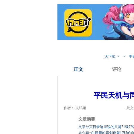
我的17173
专
天下贰
>
>
平
正文
评论
平民天机与
作者： 火鸡姐
此文
文章摘要
文章分页目录这里说的只是71级72级
忠心套+白翅膀的弈剑也就1万5的