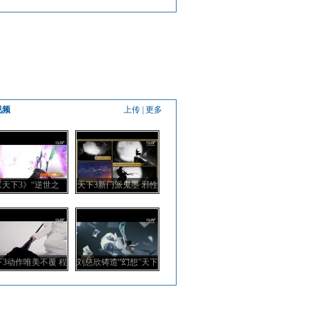
视频
上传
|
更多
《天下3》“逆世之
天下3新门派鬼墨 邪性
战”资料片预告
之鬼淹没千年秘密？
下3动作唯美不覆 程
刘慈欣铸造“幻想”天下
小东东方战斗美学
3 重塑山海经