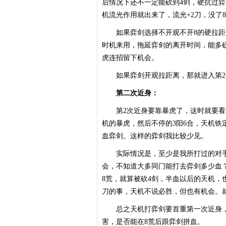
后情况下还不一定能砍到4剑，硬抗过弈剑
机流光作用就出来了，流光+2刀，没了8
如果弈剑选择不开观不开8的硬拉距
时机来用，拖延弈剑的离开时间，能多
虎连招留下机会。
如果弈剑开观拉距离，那就进入第2
第二次近身：
第2次近身要靠暴虎了，这时就要看弈
机的暴虎，然后不停的3阳6合，天机铁
血弈剑。这样的弈剑我比较少见。
实际情况是，至少是我所打过的对手来
会，不知道大多同门能打去弈剑多少血
8荒，就算被砍4剑，半血以后的天机，
刀的事，天机不说必胜，但也有机会。
总之天机打弈剑要首重第一次近身，
害，是否能在8荒后跟弈剑拼血。