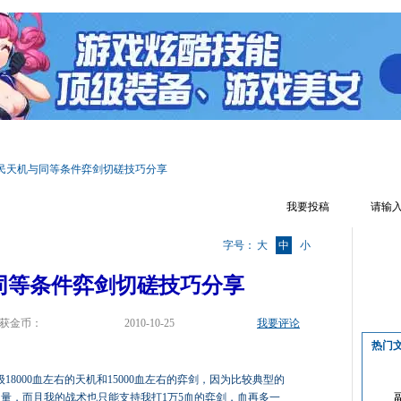
区首页
游戏资料
文章攻略
辅助工具
游戏视频
游戏截图
民天机与同等条件弈剑切磋技巧分享
我要投稿
字号：
大
中
小
同等条件弈剑切磋技巧分享
获金币：
2010-10-25
我要评论
热门
18000血左右的天机和15000血左右的弈剑，因为比较典型的
血量，而且我的战术也只能支持我打1万5血的弈剑，血再多一