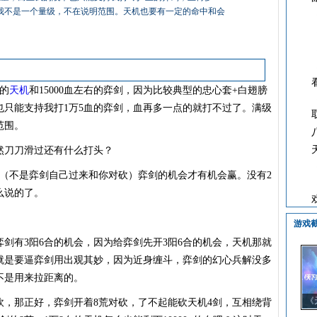
我不是一个量级，不在说明范围。天机也要有一定的命中和会
右的
天机
和15000血左右的弈剑，因为比较典型的忠心套+白翅膀
也只能支持我打1万5血的弈剑，血再多一点的就打不过了。满级
范围。
刀刀滑过还有什么打头？
不是弈剑自己过来和你对砍）弈剑的机会才有机会赢。没有2
么说的了。
游戏
有3阳6合的机会，因为给弈剑先开3阳6合的机会，天机那就
就是要逼弈剑用出观其妙，因为近身缠斗，弈剑的幻心兵解没多
不是用来拉距离的。
《
那正好，弈剑开着8荒对砍，了不起能砍天机4剑，互相绕背
商