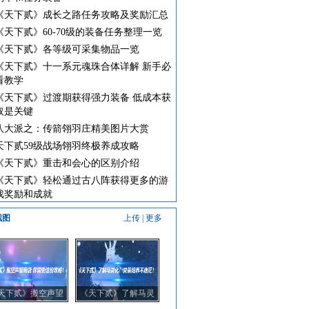
《天下贰》成长之路任务攻略及奖励汇总
《天下贰》60-70级的装备任务整理一览
《天下贰》各等级可采集物品一览
《天下贰》十一系元魂珠合体详解 新手必
看教学
《天下贰》过渡期获得强力装备 低成本获
取是关键
八大派之：传箭翎羽庄精美图片大赏
天下贰59级战场翎羽终极养成攻略
《天下贰》重击和会心的区别介绍
《天下贰》轻松通过古八阵获得更多的游
戏奖励和成就
截图
上传
|
更多
天下贰》搬空声望
《天下贰》了解马灵
店 你需要这份攻
化！灵兽培养不迷