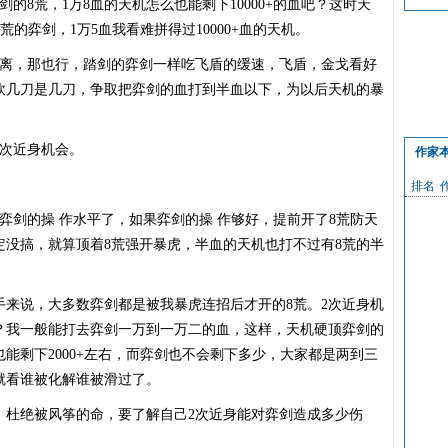
的8荒，1万8血的天机怎么也能剩下10000+的血吧？这时天
荒的弈剑，1万5血我看难拼得过10000+血的天机。
离，那也行，踏剑的弈剑一样吃飞盾的缓速，飞盾，金戈看好
砍几刀是几刀，争取把弈剑的血打到半血以下，为以后天机的暴
次近身机会。
作家
排名
剑的操 作水平了，如果弈剑的操 作够好，提前开了8荒防天
定没搞，就算顶着8荒强开暴虎，半血的天机也打不过有8荒的半
说，大多数弈剑都是被我暴虎连招后才开的8荒。2次近身机
？我一般能打去弈剑一万到一万二的血，这样，天机硬顶弈剑的
也能剩下2000+左右，而弈剑也不会剩下多少，大家都是两到三
就看谁被化解谁被滑过了。
杜绝被风筝的命，要了解自己2次近身能对弈剑造成多少伤