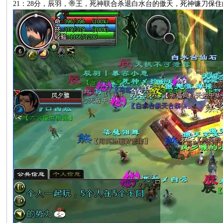
21：28分，辰羽，帝王，死神联合杀退白水台的傲天，死神镰刀保