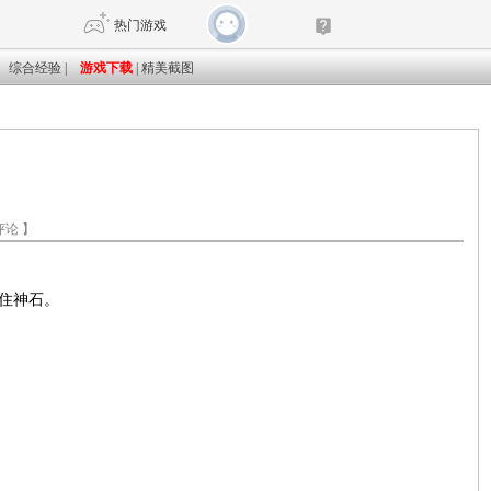
热门游戏
DNF
传奇4
剑网3旗舰版
新天龙八部
评论
】
自由
诛仙世界
仙剑世界
保住神石。