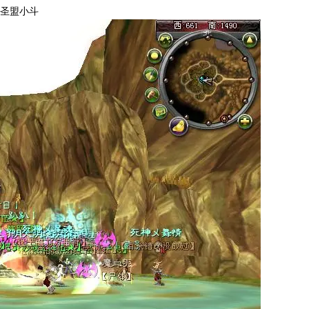
战圣盟小斗