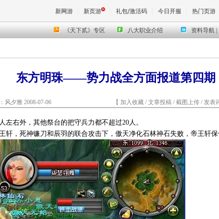
新网游
新页游
礼包/激活码
今日开服
热门页游
魔兽
东方明珠——势力战全方面报道第四期
天堂
者：风夕雅 2008-07-06 【
加入收藏
/
文章投稿
/
截图上传
/
发表
王权与
0人左右外，其他祭台的把守兵力都不超过20人。
，在帝王轩，死神镰刀和辰羽的联合攻击下，傲天净化石林神石失败，帝王轩