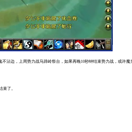
鬼不沾边，上周势力战马蹄岭祭台，如果再晚10秒钟结束势力战，或许魔
结束了。