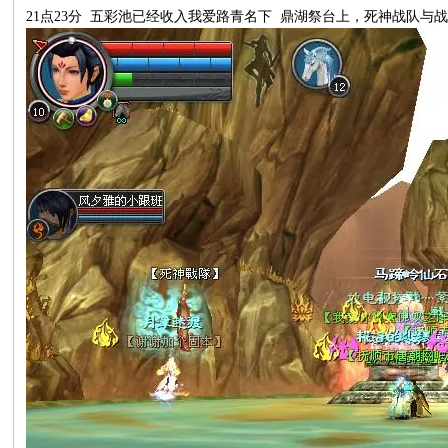
21
点
23
分
五彩池已经收入我爱路青名下
鼎湖祭台上，
死神战队与