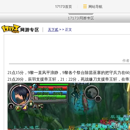
17173首页
网站导航
天下贰
>
> 正文
作
21点15分，9黎一直风平浪静，9黎各个祭台除苗巫寨的把守兵力在6
21点20分，辰羽支援帝王轩，21：22分，死战镰刀支援帝王轩