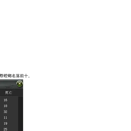
尊螳螂名落前十。