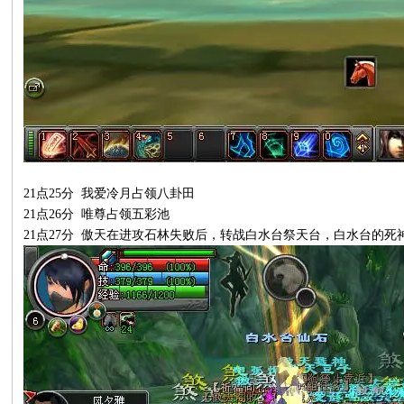
21
点
25
分
我爱冷月占领八卦田
21
点
26
分
唯尊占领五彩池
21点27分 傲天在进攻石林失败后，转战白水台祭天台，白水台的