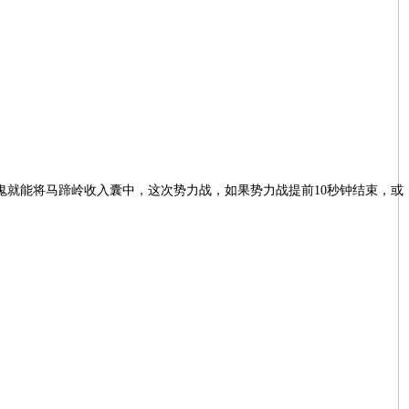
鬼就能将马蹄岭收入囊中，这次势力战，如果势力战提前10秒钟结束，或