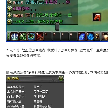
21
点
29
分 战圣盟占领鼎湖
我爱叶子占领丹萍寨 运气似乎一直和魔
许魔鬼就能保住丹萍寨。
随着系统公告“恭喜死神战队成为本周第一势力”的出现，本周势力战