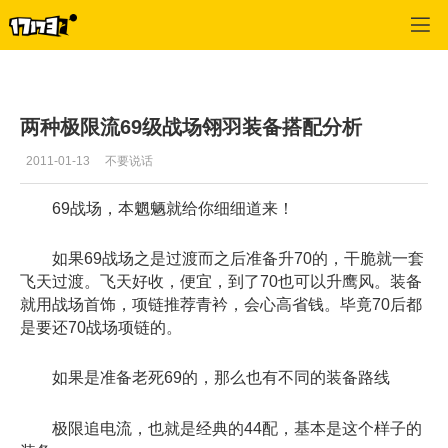
专区_《天下贰》
>
翎羽专栏
>
正文
两种极限流69级战场翎羽装备搭配分析
2011-01-13
不要说话
69战场，本魍魉就给你细细道来！
如果69战场之是过渡而之后准备升70的，干脆就一套
飞天过渡。飞天好收，便宜，到了70也可以升鹰风。装备
就用战场首饰，项链推荐青衿，会心高省钱。毕竟70后都
是要还70战场项链的。
如果是准备老死69的，那么也有不同的装备路线
极限追电流，也就是经典的44配，基本是这个样子的