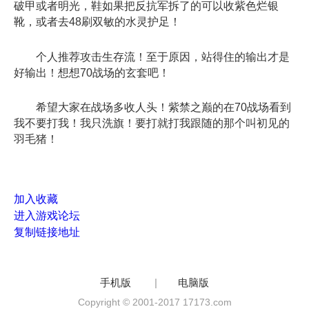
破甲或者明光，鞋如果把反抗军拆了的可以收紫色烂银
靴，或者去48刷双敏的水灵护足！
个人推荐攻击生存流！至于原因，站得住的输出才是
好输出！想想70战场的玄套吧！
希望大家在战场多收人头！紫禁之巅的在70战场看到
我不要打我！我只洗旗！要打就打我跟随的那个叫初见的
羽毛猪！
加入收藏
进入游戏论坛
复制链接地址
手机版
|
电脑版
Copyright © 2001-2017 17173.com