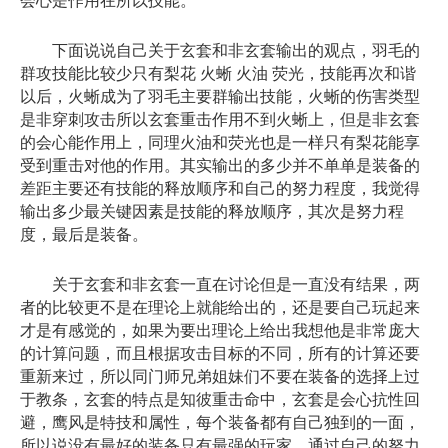
会心是作用在所以技能。
下面说说自己关于玄套和非玄套输出的观点，羽毛的
群攻技能比较少只有梨花 火蜥 火油 荧光，技能再次和谐
以后，火蜥成为了羽毛主要群输出技能，火蜥的伤害类型
是非穿刺攻击所以玄套重击作用不到火蜥上，但是非玄套
的会心能作用上，同理火油和荧光也是一样只有梨花能享
受到重击对他的作用。其实输出的多少并不单单是装备的
差距主要还有技能的释放顺序和自己的努力程度，我觉得
输出多少最关键因素是技能的释放顺序，其次是努力程
度，最后是装备。
关于玄套和非玄套一直在讨论但是一直没有结果，两
者的比较更不是在理论上就能给出的，还是要自己玩起来
才是有感觉的，如果为要出理论上给出我想他是非常庞大
的计算问题，而且根据攻击目标的不同，所有的计算还要
重新来过，所以同门师兄弟姐妹们不要在装备的选择上过
于教条，玄套的特点是知彼重击命中，玄套是会心抗性回
避，鹰风是特技和属性，每个装备都有自己独到的一面，
所以说没有最好的装备只有最强的玩家，通过自己的努力