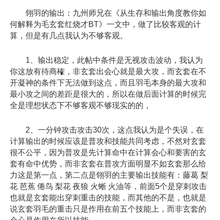
翎羽的输出：九州师兄在《从生存和输出角度教你如
何解释为毛玄套红烧才BT》一文中，做了比较客观的计
算，但是有几点我认为不够客观。
1、输出稳定，此帖中条件是无视攻击波动，我认为
你这放有待商榷，非玄套出会心就是最大攻，而玄套在不
开凝神的条件下无法做到这点，而且羽毛本身的最大攻和
最小攻之间的差距是很大的，所以在做后面计算的时候完
全是理想状态下不够客观不够现实的的，
2、一分钟攻击攻击30次，这点我认为是个失误，在
计算输出的时候应该是普攻和技能共同考虑，不然对玄套
很不公平，因为普攻是先计算命中在计算会心和要害的玄
套有命中优势，而非玄套在普攻方面明显不如玄套那么给
力这是第一点，第二点是翎羽的主要输出技能有：藤葛 梨
花 芭蕉 倦鸟 梨花 夜狼 火蜥 火油等，前面5个是穿刺攻击
也就是玄套能出穿刺重击的技能，而其他的不是，也就是
说玄套羽毛的重击只是作用在前五个技能上，而非玄套的