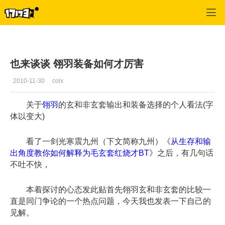
专区_《天下贰》
>
翎羽专栏
>
正文
也来谈谈 翎羽装备如何才厉害
2010-11-30
colx
关于
翎羽
的玄和非玄套输出和装备选择的个人看法(字
体以变大)
看了一剑光寒震九州（下文简称九州）《
从生存和输
出角度教你如何解释为毛玄套红烧才BT
》之后，有几句话
不吐不快，
本着探讨的心态发此贴首先翎羽玄和非玄套的比较一
直是同门争论的一个热点问题，今天我也发表一下自己的
见解。