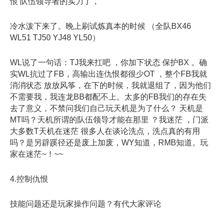
恨 队伍领导者的实力了，
冷水泼下来了。晚上刷试炼真本的时候 （全队BX46
WL51 TJ50 YJ48 YL50）
WL说了一句话：TJ我来扛吧 ，你加下状态 保护BX 。确
实WL抗过了FB，高输出连仇恨都很少OT ，整个FB我就
消消状态 放放风筝，在下的时候，我就退组了，因为他们
不需要我，我连龙BB都配不上。太多的FB我们的存在失
去了意义，不禁问我们自己玩天机是为了什么？ 天机是
MT吗？天机所谓的队伍领导才能在那里 ？我迷茫 ，门派
大多数T天机在迷茫 很多人在谈论洗点，洗点真的有用
吗？是另辟蹊径还是废上加废，WY知道，RMB知道。玩
家在迷茫~！~~
4.控制仇恨
技能问题还是玩家操作问题？有代大家评论