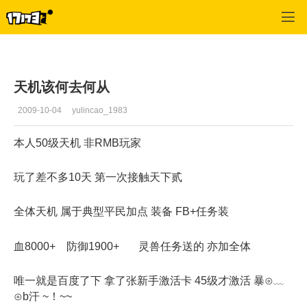
专区_《天下贰》
>
天机专栏
>
正文
天机该何去何从
2009-10-04
yulincao_1983
本人50级天机 非RMB玩家
玩了差不多10天 第一次接触天下贰
全体天机 属于典型平民加点 装备 FB+任务装
血8000+ 防御1900+ 灵兽任务送的 亦加全体
唯一就是百度了下 拿了张新手激活卡 45级才激活 暴⊙﹏
⊙b汗 ~！~~