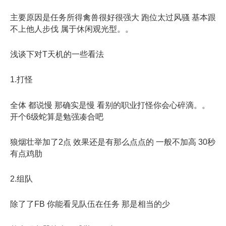
主要原因是任务所得禽兽很好很强大 跑位太过风骚 基本跟
不上他人步伐 属于休闲观光型。。
浅谈下对T天机的一些看法
1.打怪
全体 都说慢 那确实是慢 看别的职业打怪你会心碎滴。。
开个6级蛇算是勉强凑合吧
狼烟壮举加了2点 效果还是有那么点点的 一般不加高 30秒
有点鸡肋
2.组队
除了了FB 你能看见队伍在任务 那是相当的少