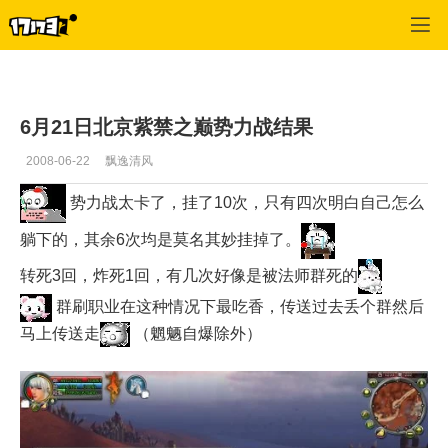
专区_《天下贰》
>
公会战报
>
正文
6月21日北京紫禁之巅势力战结果
2008-06-22
飘逸清风
势力战太卡了，挂了10次，只有四次明白自己怎么
躺下的，其余6次均是莫名其妙挂掉了。
转死3回，炸死1回，有几次好像是被法师群死的
群刷职业在这种情况下最吃香，传送过去丢个群然后
马上传送走
（魍魉自爆除外）