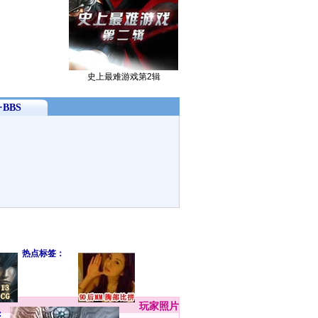
史上最难游戏第2辑
BBS
热点标签：
玩家
照片
：