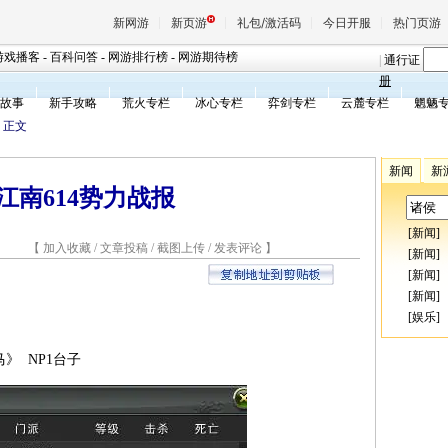
新网游
新页游
礼包/激活码
今日开服
热门页游
游戏播客
-
百科问答
-
网游排行榜
-
网游期待榜
|
通行证
册
故事
新手攻略
荒火专栏
冰心专栏
弈剑专栏
云麓专栏
魍魉
魔兽
> 正文
新闻
新
天堂
江南614势力战报
[
新闻
]
王权与
5 【
加入收藏
/
文章投稿
/
截图上传
/
发表评论
】
[
新闻
]
[
新闻
]
[
新闻
]
[
娱乐
]
》 NP1台子