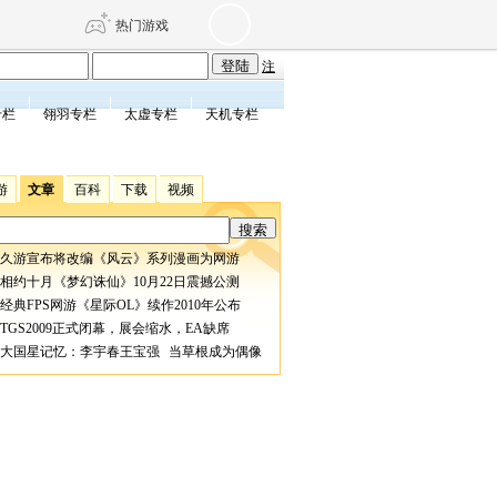
热门游戏
注
专栏
翎羽专栏
太虚专栏
天机专栏
DNF
传奇4
游
文章
百科
下载
视频
剑网3旗舰版
新天龙八部
久游宣布将改编《风云》系列漫画为网游
自由
诛仙世界
仙剑世界
相约十月《梦幻诛仙》10月22日震撼公测
经典FPS网游《星际OL》续作2010年公布
TGS2009正式闭幕，展会缩水，EA缺席
大国星记忆：李宇春王宝强 当草根成为偶像