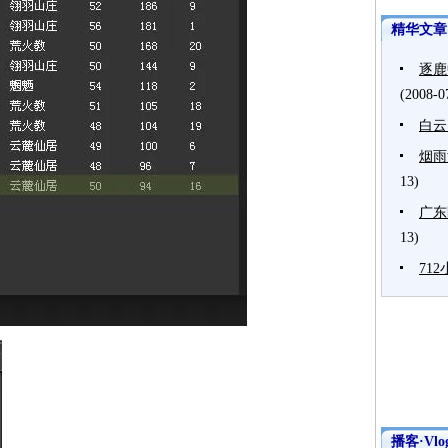
精华文章
逐鹿
(2008-0
白云
烟雨
13)
广东
13)
71
播客·Vlo