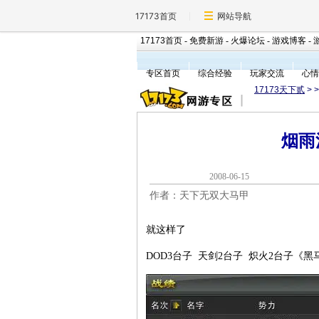
17173首页
网站导航
17173首页
-
免费新游
-
火爆论坛
-
游戏博客
-
专区首页
综合经验
玩家交流
心情
17173天下贰
>
烟雨
2008-06-1
作者：天下无双大马甲
就这样了
DOD3台子 天剑2台子 炽火2台子《黑马